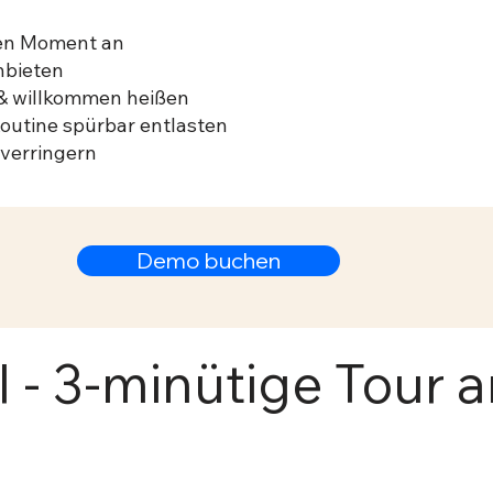
en Moment an
nbieten
 & willkommen heißen
outine spürbar entlasten
 verringern
Demo buchen
l - 3-minütige Tour 